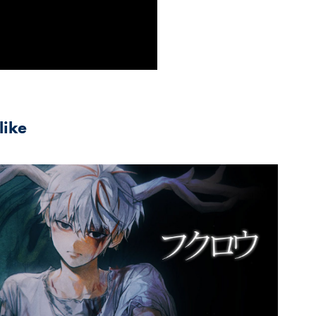
like
2022
フクロウ (부엉이)┃Raon