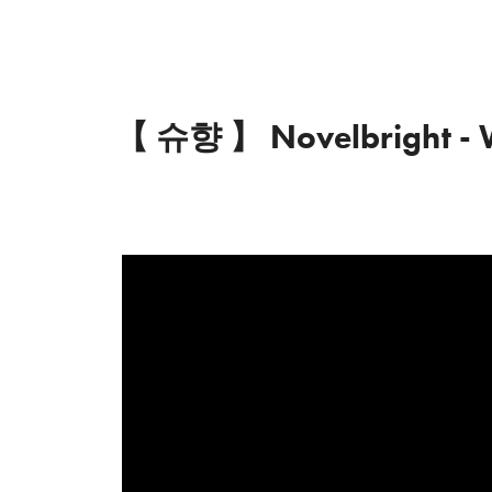
【 슈향 】 Novelbright - W